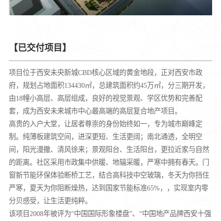
【已交付项目】
项目位于西安未央新城CBD核心区域的黄金地段，正对西安市政
府，规划占地面积134430㎡，总建筑面积约45万㎡，分三期开发，
由18幢小高层、高层组成，良好的视觉景观、学区优势和完善配
套，成为西安未来城市中心最高端的高层复合地产项目。
高贵的入户大堂，让居者尊崇的身份始终如一，专为城市巅峰定
制。纯薄板建筑空间，进深更短、生活更阔；南北通透，全明空
间，阳光漫撒、清风徐来；景观阳台、生活阳台，更拉近家与自然
的距离。社区采用市政集中供暖、地辐采暖，严寒中拥有春天。门
窗新节能环保体验断桥工艺，结合高科技中空玻璃，冬天为你挡住
严寒，夏天为你阻断燥热，达到国家节能标准65%，，实现室内零
分贝感受，让生活更纯粹。
该项目2008年被评为“中国国际形象楼盘”、“中国地产品牌西安十强