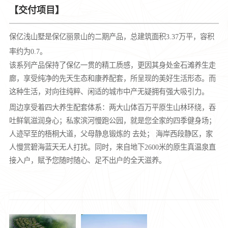
【交付项目】
保亿浅山墅是保亿丽景山的二期产品，总建筑面积3.37万平，容积
率约为0.7。
该系列产品保持了保亿一贯的精工质感，更因其身处金石滩养生走
廊，享受纯净的先天生态和康养配套，所呈现的美好生活形态。而
这种生活，对向往纯粹、闲适的城市中产无疑拥有强大吸引力。
周边享受着四大养生配套体系：两大山体百万平原生山林环绕，吞
吐鲜氧滋润身心；私家滨河慢跑公园，就是您全家的四季健身场；
人迹罕至的梧桐大道，父母静息锻炼的 去处； 海岸西段静区，家
人慢赏碧海蓝天无人打扰。同时，来自地下2600米的原生真温泉直
接入户，赋予您随时随心、足不出户的全天滋养。